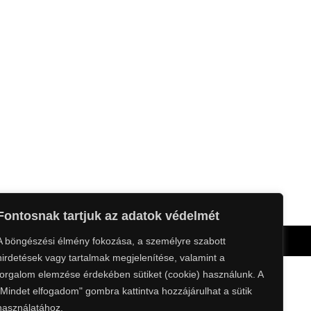
Fontosnak tartjuk az adatok védelmét
A böngészési élmény fokozása, a személyre szabott
WEBOLDAL:
hirdetések vagy tartalmak megjelenítése, valamint a
forgalom elemzése érdekében sütiket (cookie) használunk. A
"Mindet elfogadom" gombra kattintva hozzájárulhat a sütik
használatához.