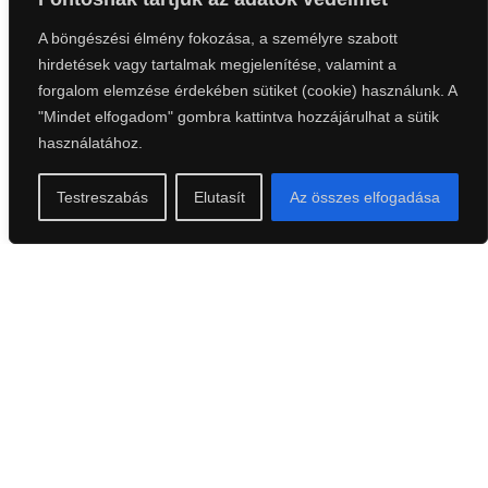
A böngészési élmény fokozása, a személyre szabott
hirdetések vagy tartalmak megjelenítése, valamint a
forgalom elemzése érdekében sütiket (cookie) használunk. A
"Mindet elfogadom" gombra kattintva hozzájárulhat a sütik
használatához.
Testreszabás
Elutasít
Az összes elfogadása
A futómű az utánfutók egyik legfontosabb
szerkezeti eleme, amely meghatározza a jármű
biztonságos és stabil használatát.
Cégünk széleskörű tapasztalattal rendelkezik
különféle utánfutó-tengelyek javításában és
karbantartásában.