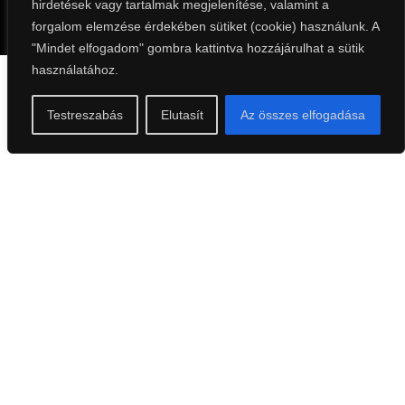
hirdetések vagy tartalmak megjelenítése, valamint a
forgalom elemzése érdekében sütiket (cookie) használunk. A
"Mindet elfogadom" gombra kattintva hozzájárulhat a sütik
használatához.
Testreszabás
Elutasít
Az összes elfogadása
IMPRESSZUM
ADATKEZELÉSI TÁJÉKOZTATÓ